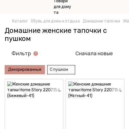
Каталог
Обувь для дома и отдыха
Домашние тапочки
Же
Домашние женские тапочки с
пушком
Фильтр
Сначала новые
1
Декорированные
С пушком