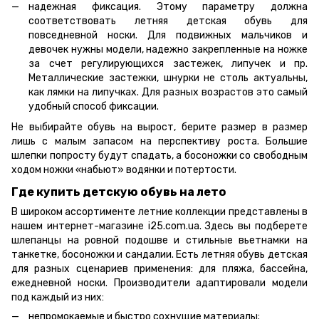
надежная фиксация. Этому параметру должна
соответствовать летняя детская обувь для
повседневной носки. Для подвижных мальчиков и
девочек нужны модели, надежно закрепленные на ножке
за счет регулирующихся застежек, липучек и пр.
Металлические застежки, шнурки не столь актуальны,
как лямки на липучках. Для разных возрастов это самый
удобный способ фиксации.
Не выбирайте обувь на вырост, берите размер в размер
лишь с малым запасом на перспективу роста. Большие
шлепки попросту будут спадать, а босоножки со свободным
ходом ножки «набьют» водянки и потертости.
Где купить детскую обувь на лето
В широком ассортименте летние коллекции представлены в
нашем интернет-магазине i25.com.ua. Здесь вы подберете
шлепанцы на ровной подошве и стильные вьетнамки на
танкетке, босоножки и сандалии. Есть летняя обувь детская
для разных сценариев применения: для пляжа, бассейна,
ежедневной носки. Производители адаптировали модели
под каждый из них:
непромокаемые и быстро сохнущие материалы;