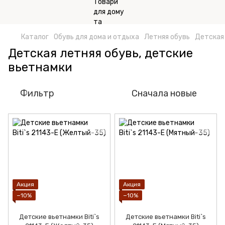
Каталог
Обувь для дома и отдыха
Летняя обувь
Детская 
Детская летняя обувь, детские
вьетнамки
Фильтр
Сначала новые
Акция
Акция
−10%
−10%
Детские вьетнамки Biti`s
Детские вьетнамки Biti`s