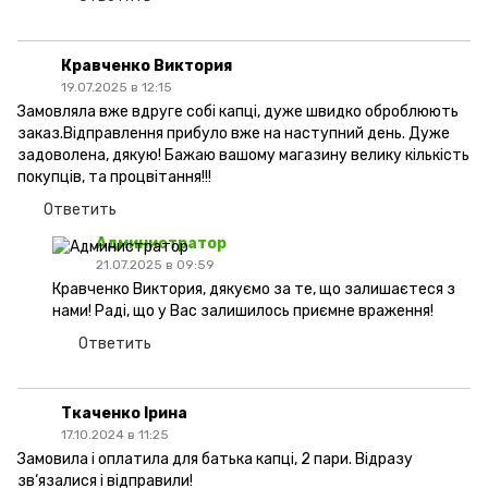
Кравченко Виктория
19.07.2025 в 12:15
Замовляла вже вдруге собі капці, дуже швидко оброблюють
заказ.Відправлення прибуло вже на наступний день. Дуже
задоволена, дякую! Бажаю вашому магазину велику кількість
покупців, та процвітання!!!
Ответить
Администратор
21.07.2025 в 09:59
Кравченко Виктория, дякуємо за те, що залишаєтеся з
нами! Раді, що у Вас залишилось приємне враження!
Ответить
Ткаченко Ірина
17.10.2024 в 11:25
Замовила і оплатила для батька капці, 2 пари. Відразу
зв‘язалися і відправили!