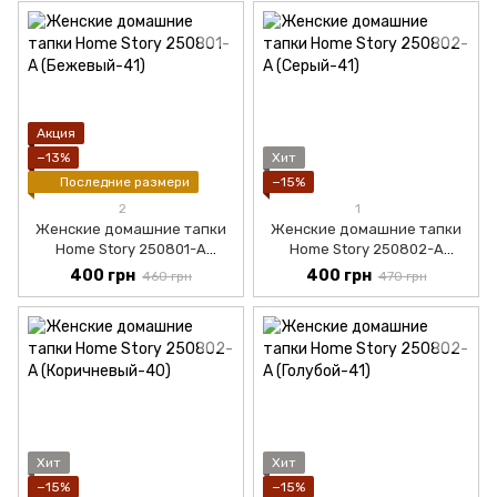
Акция
−13%
Хит
Последние размери
−15%
2
1
Женские домашние тапки
Женские домашние тапки
Home Story 250801-А
Home Story 250802-А
(Бежевый-36)
(Серый-36)
400 грн
400 грн
460 грн
470 грн
Хит
Хит
−15%
−15%