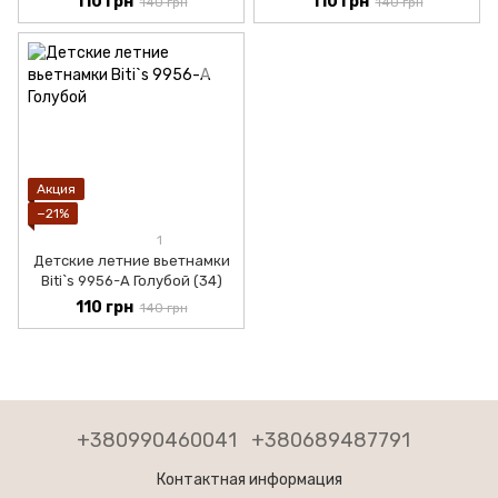
110 грн
110 грн
140 грн
140 грн
Акция
−21%
1
Детские летние вьетнамки
Biti`s 9956-А Голубой (34)
110 грн
140 грн
+380990460041
+380689487791
Контактная информация