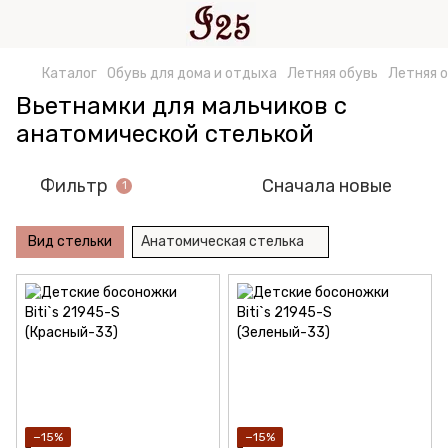
Каталог
Обувь для дома и отдыха
Летняя обувь
Летняя о
Вьетнамки для мальчиков с
анатомической стелькой
Фильтр
Сначала новые
1
Вид стельки
Анатомическая стелька
−15%
−15%