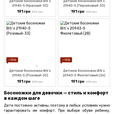
Детские босоножки Biti`s
Детские босоножки Biti`s
21940-S (Красный-33)
21940-S (Персиковый-33)
191 грн
191 грн
225 грн
225 грн
−15%
−15%
3
Детские босоножки Biti`s
Детские босоножки Biti`s
21940-S (Розовый-33)
20943-S Фиолетовый (26)
191 грн
191 грн
225 грн
225 грн
Босоножки для девочки — стиль и комфорт
в каждом шаге
Дети постоянно активны, поэтому в любых условиях нужно
гарантировать им комфорт. При выборе обуви ребенку,