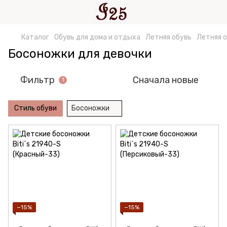
Каталог
Обувь для дома и отдыха
Летняя обувь
Летняя о
Босоножки для девочки
Фильтр
Сначала новые
1
Стиль обуви
Босоножки
−15%
−15%