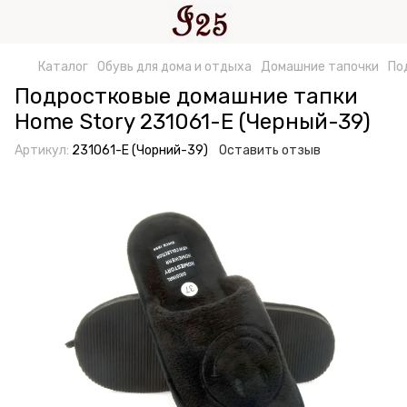
Каталог
Обувь для дома и отдыха
Домашние тапочки
По
Подростковые домашние тапки
Home Story 231061-Е (Черный-39)
Артикул:
231061-Е (Чорний-39)
Оставить отзыв