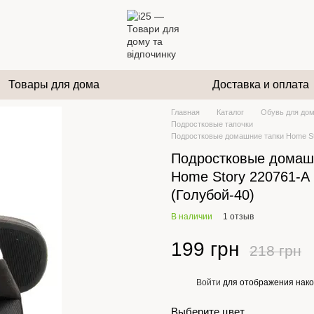
Товары для дома
Доставка и оплата
Главная
Каталог
Обувь для дом
Подростковые тапочки
Подростковые домашние тапки Home Sto
Подростковые домаш
Home Story 220761-А
(Голубой-40)
В наличии
1 отзыв
199 грн
218 грн
Войти
для отображения нако
%
Выберите цвет