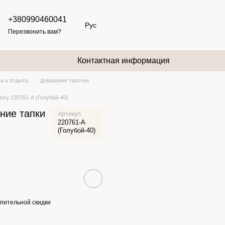
+380990460041
Рус
Перезвонить вам?
Контактная информация
а и отдыха
Домашние тапочки
ry 220761-А (Голубой-40)
ние тапки
Артикул
220761-А
(Голубой-40)
пительной скидки