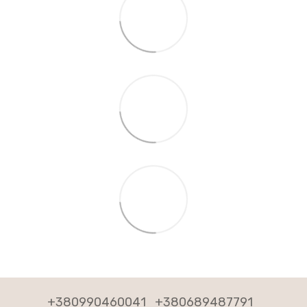
+380990460041
+380689487791