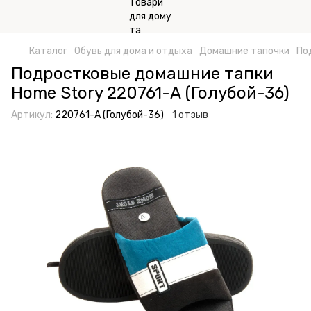
Каталог
Обувь для дома и отдыха
Домашние тапочки
По
Подростковые домашние тапки
Home Story 220761-А (Голубой-36)
Артикул:
220761-А (Голубой-36)
1 отзыв