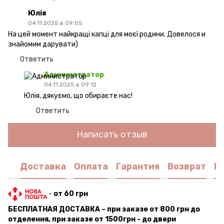
Юлія
04.11.2025 в 09:05
На цей момент найкращі капці для моєї родини. Довелося и
знайомим дарувати)
Ответить
Администратор
04.11.2025 в 09:12
Юлія, дякуємо, що обираєте нас!
Ответить
Написать отзыв
Доставка
Оплата
Гарантия
Возврат
К
-
от 60 грн
БЕСПЛАТНАЯ ДОСТАВКА – при заказе от 800 грн до
отделения, при заказе от 1500грн - до двери