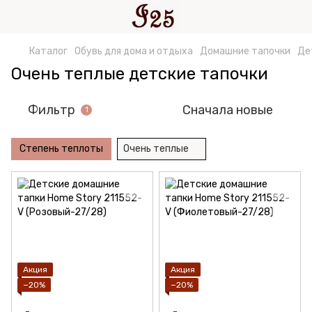
Каталог
Обувь для дома и отдыха
Домашние тапочки
Де
Очень теплые детские тапочки
Фильтр
Сначала новые
1
Степень теплоты
Очень теплые
Акция
Акция
−20%
−20%