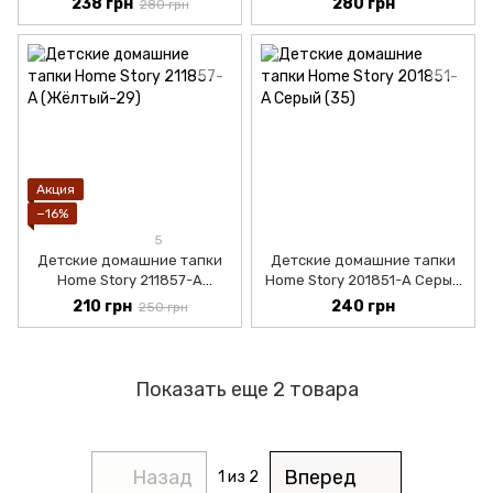
238 грн
280 грн
280 грн
Акция
−16%
5
Детские домашние тапки
Детские домашние тапки
Home Story 211857-A
Home Story 201851-А Серый
(Жёлтый-29)
(31)
210 грн
240 грн
250 грн
Показать еще 2 товара
Назад
Вперед
1
из 2