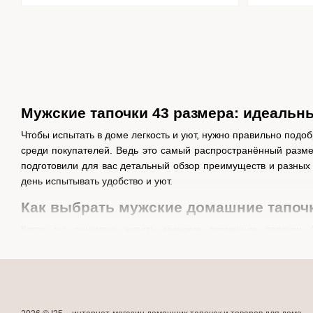
Мужские тапочки 43 размера: идеальн
Чтобы испытать в доме легкость и уют, нужно правильно под
среди покупателей. Ведь это самый распространённый размер
подготовили для вас детальный обзор преимуществ и разных
день испытывать удобство и уют.
Как выбрать мужские домашние тапочк
Когда вы решитесь купить мужские домашние тапочки 
определённые характеристики, благодаря которым вы смож
основным критериям для подбора идеальных мужских тапочек
размер. При выборе обращайте внимание на то, чтобы разм
материал. Тапочки должны быть изготовлены из качествен