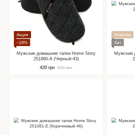
Акция
Новинка
−18%
Хит
Мужские домашние тапки Home Story
Мужские 
251880-А (Черный-43)
2
420 грн
510 грн