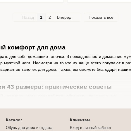
Назад
1
2
Вперед
Показать все
ый комфорт для дома
обрать для себя домашние тапочки. В повседневности домашние му
 мужской ноги. Несмотря на то что их чаще всего покупают в ра
 вариантов тапочек для дома. Также, вы сможете благодаря нашим
и 43 размера: практические советы
43 размера, вам понадобится обращать внимание на
ете подобрать идеальный вариант. Сейчас пройдемся по
:
ер мужских тапочек соответствовал размеру вашей ноги. То есть, 
Каталог
Клиентам
ного материала, в котором нога будет дышать. Они должны быть г
Обувь для дома и отдыха
Вход в личный кабинет