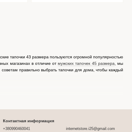
жские тапочки 43 размера пользуются огромной популярностью
зных магазинах в отличие от
мужских тапочек 45 размера
, мы
 советам правильно выбрать тапочки для дома, чтобы каждый
они не должны сдавливать ноги и спадать;
Контактная информация
ипоаллергенны и приятные на ощупь;
+380990460041
internetstore.i25@gmail.com