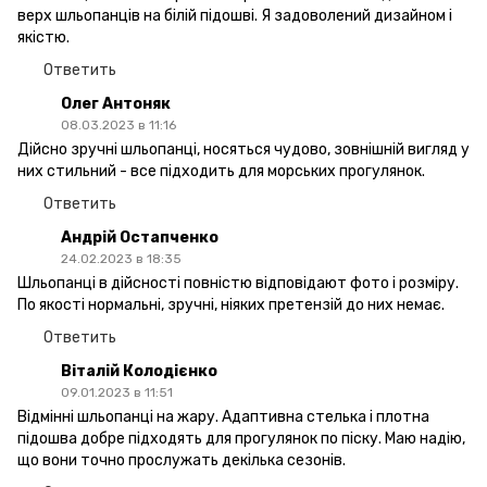
верх шльопанців на білій підошві. Я задоволений дизайном і
якістю.
Ответить
Олег Антоняк
08.03.2023 в 11:16
Дійсно зручні шльопанці, носяться чудово, зовнішній вигляд у
них стильний - все підходить для морських прогулянок.
Ответить
Андрій Остапченко
24.02.2023 в 18:35
Шльопанці в дійсності повністю відповідают фото і розміру.
По якості нормальні, зручні, ніяких претензій до них немає.
Ответить
Віталій Колодієнко
09.01.2023 в 11:51
Відмінні шльопанці на жару. Адаптивна стелька і плотна
підошва добре підходять для прогулянок по піску. Маю надію,
що вони точно прослужать декілька сезонів.