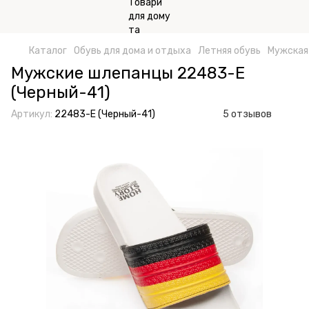
Каталог
Обувь для дома и отдыха
Летняя обувь
Мужская
Мужские шлепанцы 22483-E
(Черный-41)
Артикул:
22483-E (Черный-41)
5 отзывов