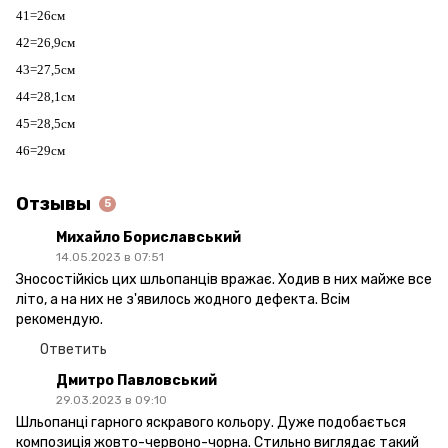
41=26см
42=26,9см
43=27,5см
44=28,1см
45=28,5см
46=29см
Отзывы
5
Михайло Бориславський
14.05.2023 в 07:51
Зносостійкісь цих шльопанців вражає. Ходив в них майже все
літо, а на них не з'явилось жодного дефекта. Всім
рекомендую.
Ответить
Дмитро Павловський
29.03.2023 в 09:10
Шльопанці гарного яскравого кольору. Дуже подобається
композиція жовто-червоно-чорна. Стильно виглядає такий