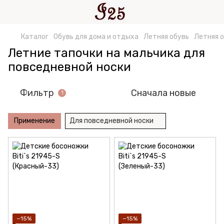
Каталог
Обувь для дома и отдыха
Летняя обувь
Летняя о
Летние тапочки на мальчика для
повседневной носки
Фильтр
Сначала новые
1
Применение
Для повседневной носки
−15%
−15%