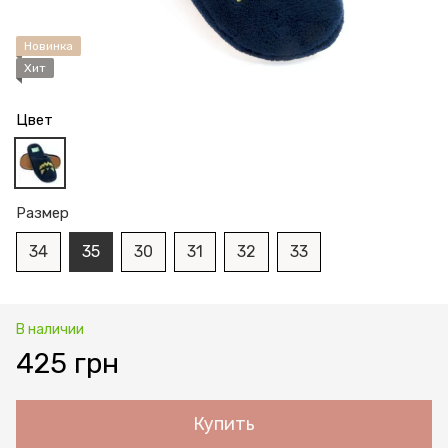
Новинка
Хит
Цвет
Размер
34
35
30
31
32
33
В наличии
425 грн
Купить