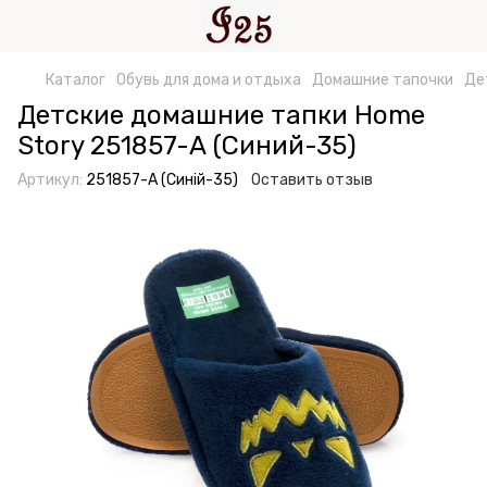
Каталог
Обувь для дома и отдыха
Домашние тапочки
Де
Детские домашние тапки Home
Story 251857-А (Синий-35)
Артикул:
251857-А (Синій-35)
Оставить отзыв