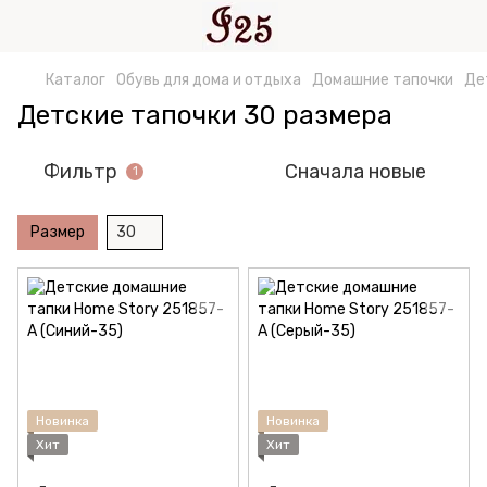
Каталог
Обувь для дома и отдыха
Домашние тапочки
Де
Детские тапочки 30 размера
Фильтр
Сначала новые
1
Размер
30
Новинка
Новинка
Хит
Хит