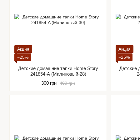
Акция
Акция
−25%
−25%
Детские домашние тапки Home Story
Детские 
241854-A (Малиновый-28)
2
300 грн
400 грн