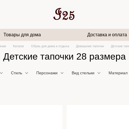
Товары для дома
Доставка и оплата
вная
Каталог
Обувь для дома и отдыха
Домашние тапочки
Детские тап
Детские тапочки 28 размера
Стиль
Персонажи
Вид стельки
Материал