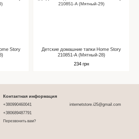
ome Story
Детские домашние тапки Home Story
8)
210851-А (Мятный-28)
234 грн
Контактная информация
+380990460041
internetstore.i25@gmail.com
+380689487791
Перезвонить вам?