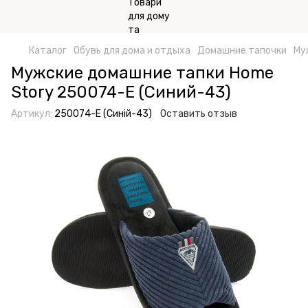
Каталог
Обувь для дома и отдыха
Домашние тапочки
Му
Мужские домашние тапки Home
Story 250074-Е (Синий-43)
Артикул:
250074-Е (Синій-43)
Оставить отзыв