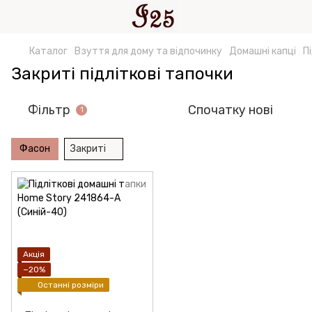
Каталог
Взуття для дому та відпочинку
Домашні капці
П
Закриті підліткові тапочки
Фільтр
Спочатку нові
1
Фасон
Закриті
Акція
−20%
Останні розміри