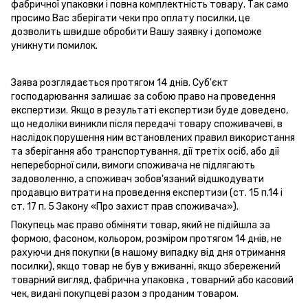
фабричної упаковки і повна комплектність товару. Так само
просимо Вас зберігати чеки про оплату посилки, це
дозволить швидше обробити Вашу заявку і допоможе
уникнути помилок.
Заява розглядається протягом 14 днів. Суб'єкт
господарювання залишає за собою право на проведення
експертизи. Якщо в результаті експертизи буде доведено,
що недоліки виникли після передачі товару споживачеві, в
наслідок порушення ним встановлених правил використання
та зберігання або транспортування, дії третіх осіб, або дії
непереборної сили, вимоги споживача не підлягають
задоволенню, а споживач зобов'язаний відшкодувати
продавцю витрати на проведення експертизи (ст. 15 п.14 і
ст. 17 п. 5 Закону «Про захист прав споживача»).
Покупець має право обміняти товар, який не підійшла за
формою, фасоном, кольором, розміром протягом 14 днів, не
рахуючи дня покупки (в нашому випадку від дня отримання
посилки), якщо товар не був у вживанні, якщо збережений
товарний вигляд, фабрична упаковка , товарний або касовий
чек, видані покупцеві разом з проданим товаром.