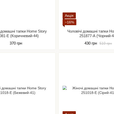
Акція
−16%
 домашні тапки Home Story
Чоловічі домашні тапки H
081-Е (Коричневий-44)
251877-А (Чорний-4
370 грн
430 грн
510 грн