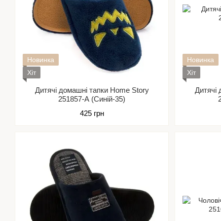
Новинка
Новинка
Хіт
Хіт
Дитячі домашні тапки Home Story
Дитячі 
251857-А (Синій-35)
425 грн