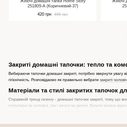
Жіночі домашні тапки Home Story
Жіночі 
251809-А (Коричневий-37)
25
420 грн
495 грн
Закриті домашні тапочки: тепло та ком
Вибираючи тапочки домашні закриті, потрібно звернути увагу від
гігієнічність. Розповідаємо як правильно вибрати
закриті чолові
Матеріали та стилі закритих тапочок д
Справжній тренд сезону - домашні тапочки закриті, тому що вони
популярні як чоловічі, так і жіночі чи дитячі. Купити можна від
нашого інтернет-магазину та визначитись із вибором.
Рекомендуємо звернути увагу відразу на кілька важливих харак