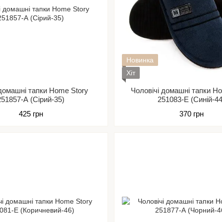
Новинка
Хіт
домашні тапки Home Story
Чоловічі домашні тапки H
251857-А (Сірий-35)
251083-Е (Синій-44
425 грн
370 грн