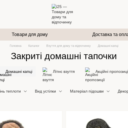
Товари для дому
Доставка та опл
Головна
Каталог
Взуття для дому та відпочинку
Домашні капці
Закриті домашні тапочки
Домашні капці
Літнє взуття
Акційні пропозиці
інь теплоти
Вид устілки
Матеріал підошви
Деко