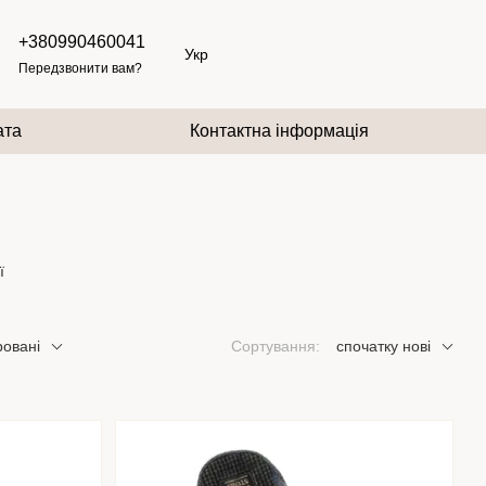
+380990460041
Укр
Передзвонити вам?
ата
Контактна інформація
ї
ровані
Сортування:
спочатку нові