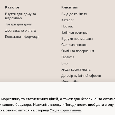
сто м'які, прикольні, чобітки або навіть іграшки. Останні особливо
Каталог
Клієнтам
ю, так і дуже теплі для найхолодніших днів зими;
Взуття для дому та
Вхід до кабінету
, але можна віддати свою перевагу й адаптивним моделям;
відпочинку
Каталог
Товари для дому
ід ваших особистих уподобань.
Про нас
Доставка та оплата
Таблиця розмірів
ійсно зручні, а отже, потрібно звертати увагу на розмір. Найзруч
Контактна інформація
ально під вашу ногу. У будь-якому випадку
закриті жіночі тапочки
кор
Відгуки про магазин
Система знижок
Обмін та повернення
чками закритими
Гарантія
що за ними потрібно ще й правильно доглядати. Найбільш оптималь
Блог
ися серветками, тому що нога всередині може створювати додаткову
Угода користувача
иті, щоб дотримувалися всіх гігієнічних норм. У цьому
Договір публічної оферти
чергу потрібно дбати про здоров'я. Варто також придбати
Мапа сайту
мально комфортно та затишно всім.
Ми в соцмережах
для дитини
 маркетингу та статистичних цілей, а також для безпечної та оптим
и увагу на:
х вашого браузера. Натисніть кнопку «Погодитися», щоб дати згоду
жна ознайомитися на сторінці
Угода користувача
.
рт дитині, а отже потрібно купувати теплі або полегшені