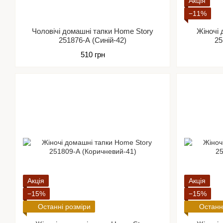
Акція
−11%
Чоловічі домашні тапки Home Story
Жіночі 
251876-А (Синій-42)
25
510 грн
Акція
Акція
−15%
−15%
Останні розміри
Останн