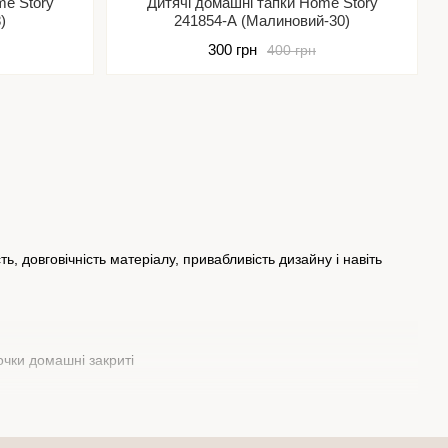
me Story
Дитячі домашні тапки Home Story
)
241854-A (Малиновий-30)
300 грн
400 грн
ь, довговічність матеріалу, привабливість дизайну і навіть