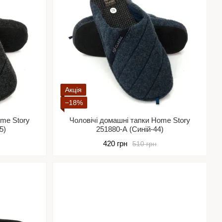
Акція
−18%
ome Story
Чоловічі домашні тапки Home Story
5)
251880-А (Синій-44)
420 грн
510 грн