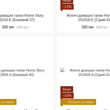
Акція
−11%
домашні тапки Home Story
Жіночі домашні тапки Ho
1018-Е (Бежевий-37)
251018-Е (Сірий-41
320 грн
320 грн
360 грн
360 грн
Акція
−15%
і розміри
Останні розміри