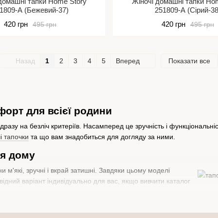
домашні тапки Home Story
Жіночі домашні тапки Ho
1809-А (Бежевий-37)
251809-А (Сірий-38
420 грн
420 грн
495 грн
495 грн
Назад
1
2
3
4
5
Вперед
Показати все
форт для всієї родини
разу на безліч критеріїв. Насамперед це зручність і функціональніст
чі тапочки
та що вам знадобиться для догляду за ними.
ля дому
 м'які, зручні і вкрай затишні. Завдяки цьому моделі
повідний варіант індивідуально для вас, якщо вивчити каталог
теристик: