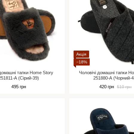
Акція
−18%
домашні тапки Home Story
Чоловічі домашні тапки H
251811-А (Сірий-39)
251880-А (Чорний-4
495 грн
420 грн
510 грн