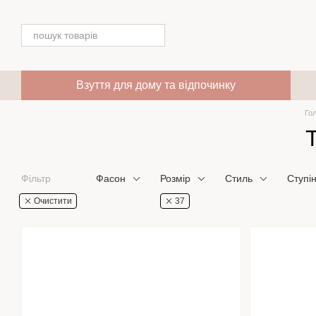
Перейти до основного контенту
Взуття для дому та відпочинку
Го
Фільтр
Фасон
Розмір
Стиль
Ступі
Очистити
37