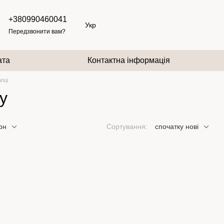
+380990460041
Укр
Передзвонити вам?
ата
Контактна інформація
апці
у
грн
Сортування:
спочатку нові