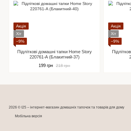
Акція
Акція
Хіт
Хіт
−9%
−9%
Підліткові домашні тапки Home Story
Підлітко
220761-А (Блакитний-37)
199 грн
218 грн
2026 © I25 –
інтернет-магазин домашніх тапочок та товарів для дому
Мобільна версія