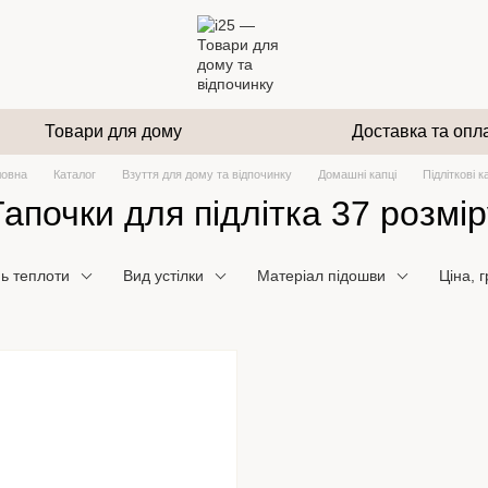
Товари для дому
Доставка та опл
ловна
Каталог
Взуття для дому та відпочинку
Домашні капці
Підліткові к
Тапочки для підлітка 37 розмір
нь теплоти
Вид устілки
Матеріал підошви
Ціна, 