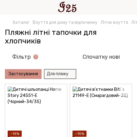
Каталог
Взуття для дому та відпочинку
Літнє взуття
Лі
Пляжні літні тапочки для
хлопчиків
Фільтр
Спочатку нові
1
Застосування
Для пляжу
−15%
−15%