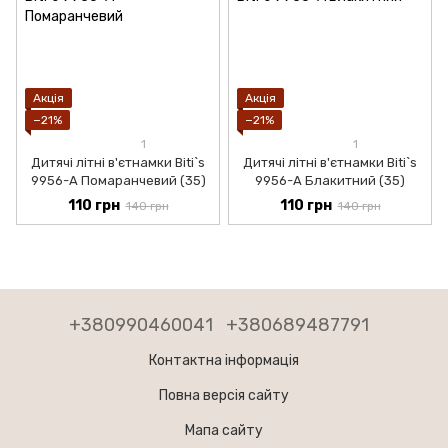
Акція
Акція
−21%
−21%
1
1
Дитячі літні в'єтнамки Biti`s
Дитячі літні в'єтнамки Biti`s
9956-А Помаранчевий (35)
9956-А Блакитний (35)
110 грн
110 грн
140 грн
140 грн
+380990460041
+380689487791
Контактна інформація
Повна версія сайту
Мапа сайту