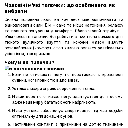
Чоловічі м'які тапочки: що особливого, як
вибрати
Сильна половина людства хоч десь має відпочивати та
відновлювати сили. Дім – саме те місце натхнення, релаксу
та повного занурення у комфорт. Обов'язковий атрибут –
м'які чоловічі тапочки. Встрибнути в них після важкого дня,
тісного вуличного взуття та кожним м'язом відчути
розслаблення (комфорт стоп хвилею релаксу розтікається
усім тілом) так приємно.
Чому м'які тапочки?
Вони не стискають ногу, не перетискають кровоносні
судини. Нога повністю відпочиває.
Устілка з махри сприяє збереженню тепла.
М'який верх не стискає ногу, адаптується до її об’єму,
адже надвечір у багатьох ноги набрякають.
М'яка устілка забезпечує амортизацію під час ходьби,
оптимальну для домашніх умов.
Тактильний контакт із приємними на дотик тканинами