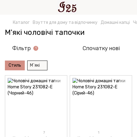
Каталог
Взуття для дому та відпочинку
Домашні капці
Ч
М'які чоловічі тапочки
Фільтр
Спочатку нові
1
Стиль
М`які
7
1