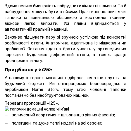
Вдома велика ймовірність забруднити кімнатні шльопки. Та й
забруднення можуть бути стійкими. Практичні чоловічі м'які
тапочки із зовнішньою обшивкою з костюмної тканини,
віскози легко випрати. Усі плями відпираються у
автоматичній пральній машинці.
Важливо підшукати пару зі зручною устілкою під конкретні
особливості стопи. Анатомічна, адаптивна із мішковини чи
пробкова? Остання здатна брати участь у ортопедичних
корекціях будь-яких деформацій стопи, а також краще
провітрювати ногу.
Придбання у «i25»
У нашому інтернет-магазині підібрано кімнатне взуття на
будь-який бюджет. Ми співпрацюємо безпосередньо з
виробником Home Story, тому м'які чоловічі тапочки
постачаємо без необґрунтованих націнок.
Переваги пропозицій «i25»:
величезний асортимент шльопанців різних фасонів;
полегшені та дуже теплі моделі на всі сезони;