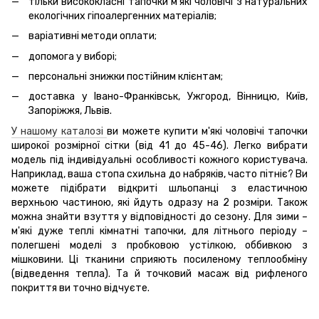
тільки висококласні тапочки м'які чоловічі з натуральних
екологічних гіпоалергенних матеріалів;
варіативні методи оплати;
допомога у виборі;
персональні знижки постійним клієнтам;
доставка у Івано-Франківськ, Ужгород, Вінницю, Київ,
Запоріжжя, Львів.
У нашому каталозі
ви можете купити м'які чоловічі тапочки
широкої розмірної сітки (від 41 до 45-46). Легко вибрати
модель під індивідуальні особливості кожного користувача.
Наприклад, ваша стопа схильна до набряків, часто пітніє? Ви
можете підібрати відкриті шльопанці з еластичною
верхньою частиною, які йдуть одразу на 2 розміри. Також
можна знайти взуття у відповідності до сезону. Для зими –
м'які дуже теплі кімнатні тапочки, для літнього періоду –
полегшені моделі з пробковою устілкою, оббивкою з
мішковини. Ці тканини сприяють посиленому теплообміну
(відведення тепла). Та й точковий масаж від рифленого
покриття ви точно відчуєте.