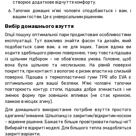
створює додаткове відчуття комфорту.
Тапочки домашні м'які чоловічі сподобаються і вам, і
вашим гостям. Це є універсальним рішенням.
Вибір домашнього взуття
Опції пошуку оптимальної пари продиктовані особливостями
експлуатації. Тут важливо знайти фасон та дизайн, який
подобається саме вам, а не для інших. Також вдома ви
ходите здебільшого рівною поверхнею, тому товста підошва
із щільним підбором – не обов'язкова умова. Головне, щоб
вона була щільною та неслизькою. На рівній поверхні
покриття, при контакті з вологою є ризик впасти на слизькій
поверхні. Підошва з термопластичної гуми TPR або EVA є
оптимальною для вашої безпеки. М'які чоловічі тапочки
повторюють контур стопи, підошва добре згинається і не
змінює форму при зовнішніх впливах (не стає крихкою,
ламкою в місцях згину).
Для домашнього використання потрібне взуття простого
одягання/знімання. Шльопанці із закритим/відкритим носком
– відмінне рішення. Бажаєте більше провітрювати пальці ніг?
Вибирайте відкриті моделі. Для більшого тепла знадобляться
закриті варіанти.