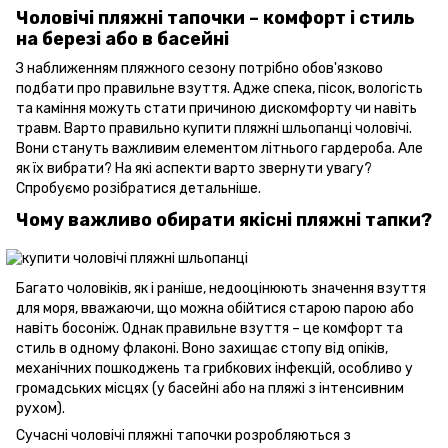
Чоловічі пляжні тапочки – комфорт і стиль
на березі або в басейні
З наближенням пляжного сезону потрібно обов'язково
подбати про правильне взуття. Адже спека, пісок, вологість
та каміння можуть стати причиною дискомфорту чи навіть
травм. Варто правильно купити пляжні шльопанці чоловічі.
Вони стануть важливим елементом літнього гардероба. Але
як їх вибрати? На які аспекти варто звернути увагу?
Спробуємо розібратися детальніше.
Чому важливо обирати якісні пляжні тапки?
Багато чоловіків, як і раніше, недооцінюють значення взуття
для моря, вважаючи, що можна обійтися старою парою або
навіть босоніж. Однак правильне взуття – це комфорт та
стиль в одному флаконі. Воно захищає стопу від опіків,
механічних пошкоджень та грибкових інфекцій, особливо у
громадських місцях (у басейні або на пляжі з інтенсивним
рухом).
Сучасні чоловічі пляжні тапочки розробляються з