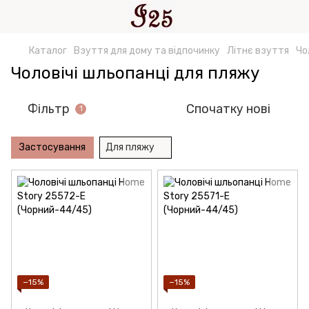
Каталог
Взуття для дому та відпочинку
Літнє взуття
Чо
Чоловічі шльопанці для пляжу
Фільтр
Спочатку нові
1
Застосування
Для пляжу
−15%
−15%