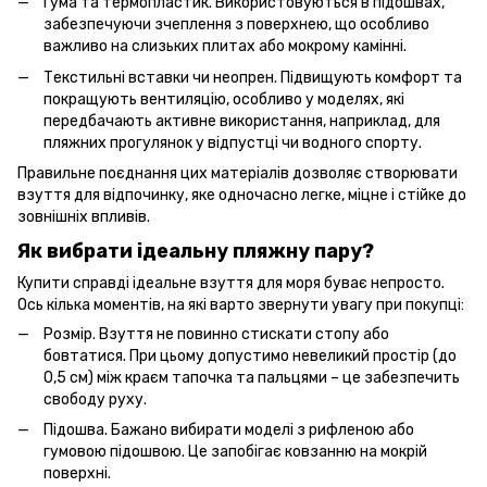
Гума та термопластик. Використовуються в підошвах,
забезпечуючи зчеплення з поверхнею, що особливо
важливо на слизьких плитах або мокрому камінні.
Текстильні вставки чи неопрен. Підвищують комфорт та
покращують вентиляцію, особливо у моделях, які
передбачають активне використання, наприклад, для
пляжних прогулянок у відпустці чи водного спорту.
Правильне поєднання цих матеріалів дозволяє створювати
взуття для відпочинку, яке одночасно легке, міцне і стійке до
зовнішніх впливів.
Як вибрати ідеальну пляжну пару?
Купити справді ідеальне взуття для моря буває непросто.
Ось кілька моментів, на які варто звернути увагу при покупці:
Розмір. Взуття не повинно стискати стопу або
бовтатися. При цьому допустимо невеликий простір (до
0,5 см) між краєм тапочка та пальцями – це забезпечить
свободу руху.
Підошва. Бажано вибирати моделі з рифленою або
гумовою підошвою. Це запобігає ковзанню на мокрій
поверхні.