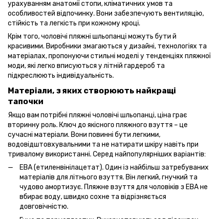
урахуванням анатомії стопи, кліматичних умов та
особливостей відпочинку. Вони забезпечують вентиляцію,
стійкість та легкість при кожному кроці.
Крім того, чоловічі пляжні шльопанці можуть бути й
красивими. Виробники змагаються у дизайні, технологіях та
матеріалах, пропонуючи стильні моделі у тенденціях пляжної
моди, які легко вписуються у літній гардероб та
підкреслюють індивідуальність.
Матеріали, з яких створюють найкращі
тапочки
Якщо вам потрібні пляжні чоловічі шльопанці, ціна грає
вторинну роль. Ключ до якісного пляжного взуття – це
сучасні матеріали. Вони повинні бути легкими,
водовідштовхувальними та не натирати шкіру навіть при
тривалому використанні. Серед найпопулярніших варіантів:
ЕВА (етиленвінілацетат). Один із найбільш затребуваних
матеріалів для літнього взуття. Він легкий, гнучкий та
чудово амортизує. Пляжне взуття для чоловіків з ЕВА не
вбирає воду, швидко сохне та відрізняється
довговічністю.