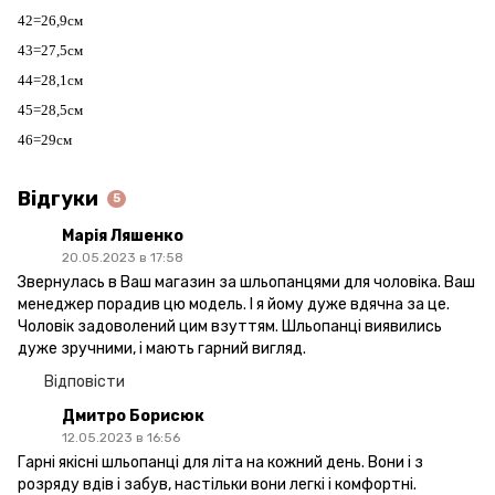
42=26,9см
43=27,5см
44=28,1см
45=28,5см
46=29см
Відгуки
5
Марія Ляшенко
20.05.2023 в 17:58
Звернулась в Ваш магазин за шльопанцями для чоловіка. Ваш
менеджер порадив цю модель. І я йому дуже вдячна за це.
Чоловік задоволений цим взуттям. Шльопанці виявились
дуже зручними, і мають гарний вигляд.
Відповісти
Дмитро Борисюк
12.05.2023 в 16:56
Гарні якісні шльопанці для літа на кожний день. Вони і з
розряду вдів і забув, настільки вони легкі і комфортні.