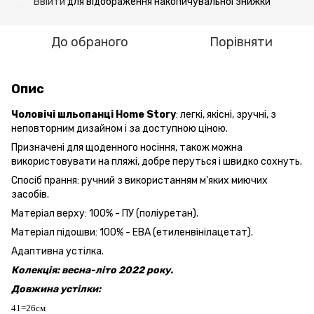
Ввійти
для відображення накопичувальної знижки
%
До обраного
Порівняти
Опис
Чоловічі шльопанці Home Story
: легкі, якісні, зручні, з
неповторним дизайном і за доступною ціною.
Призначені для щоденного носіння, також можна
використовувати на пляжі, добре перуться і швидко сохнуть.
Спосіб прання: ручний з використанням м'яких миючих
засобів.
Матеріал верху: 100% - ПУ (поліуретан).
Матеріал підошви: 100% - ЕВА (етиленвінілацетат).
Адаптивна устілка.
Колекція: весна-літо 2022 року.
Довжина устілки:
41=26см