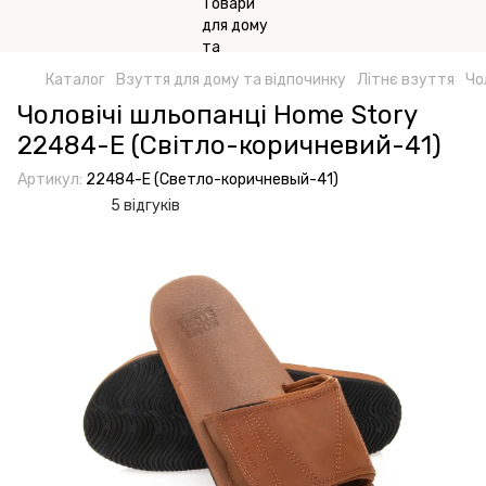
Каталог
Взуття для дому та відпочинку
Літнє взуття
Чо
Чоловічі шльопанці Home Story
22484-E (Світло-коричневий-41)
Артикул:
22484-E (Светло-коричневый-41)
5 відгуків