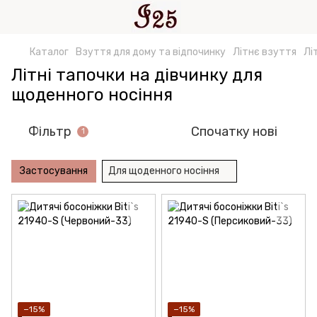
Каталог
Взуття для дому та відпочинку
Літнє взуття
Лі
Літні тапочки на дівчинку для
щоденного носіння
Фільтр
Спочатку нові
1
Застосування
Для щоденного носіння
−15%
−15%