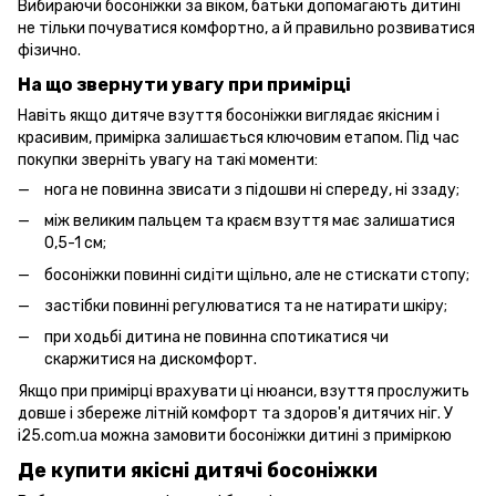
Вибираючи босоніжки за віком, батьки допомагають дитині
не тільки почуватися комфортно, а й правильно розвиватися
фізично.
На що звернути увагу при примірці
Навіть якщо дитяче взуття босоніжки виглядає якісним і
красивим, примірка залишається ключовим етапом. Під час
покупки зверніть увагу на такі моменти:
нога не повинна звисати з підошви ні спереду, ні ззаду;
між великим пальцем та краєм взуття має залишатися
0,5-1 см;
босоніжки повинні сидіти щільно, але не стискати стопу;
застібки повинні регулюватися та не натирати шкіру;
при ходьбі дитина не повинна спотикатися чи
скаржитися на дискомфорт.
Якщо при примірці врахувати ці нюанси, взуття прослужить
довше і збереже літній комфорт та здоров'я дитячих ніг. У
i25.com.ua можна замовити босоніжки дитині з приміркою
Де купити якісні дитячі босоніжки