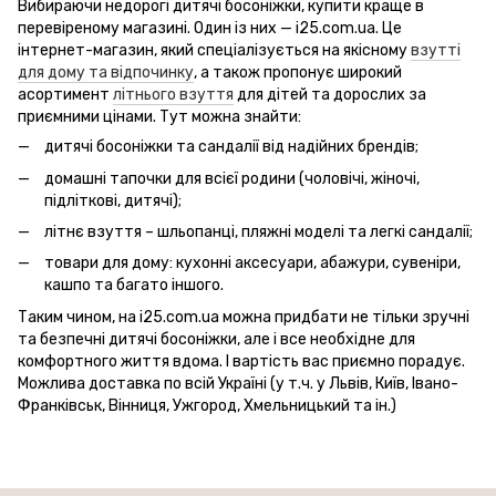
Вибираючи недорогі дитячі босоніжки, купити краще в
перевіреному магазині. Один із них — i25.com.ua. Це
інтернет-магазин, який спеціалізується на якісному
взутті
для дому та відпочинку
, а також пропонує широкий
асортимент
літнього взуття
для дітей та дорослих за
приємними цінами. Тут можна знайти:
дитячі босоніжки та сандалії від надійних брендів;
домашні тапочки для всієї родини (чоловічі, жіночі,
підліткові, дитячі);
літнє взуття – шльопанці, пляжні моделі та легкі сандалії;
товари для дому: кухонні аксесуари, абажури, сувеніри,
кашпо та багато іншого.
Таким чином, на i25.com.ua можна придбати не тільки зручні
та безпечні дитячі босоніжки, але і все необхідне для
комфортного життя вдома. І вартість вас приємно порадує.
Можлива доставка по всій Україні (у т.ч. у Львів, Київ, Івано-
Франківськ, Вінниця, Ужгород, Хмельницький та ін.)