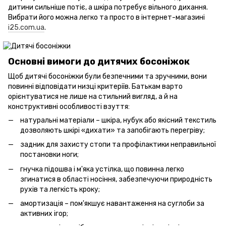
дитини сильніше потіє, а шкіра потребує вільного дихання.
Вибрати його можна легко та просто в інтернет-магазині
i25.com.ua
.
Основні вимоги до дитячих босоніжок
Щоб дитячі босоніжки були безпечними та зручними, вони
повинні відповідати низці критеріїв. Батькам варто
орієнтуватися не лише на стильний вигляд, а й на
конструктивні особливості взуття:
натуральні матеріали – шкіра, нубук або якісний текстиль
дозволяють шкірі «дихати» та запобігають перегріву;
задник для захисту стопи та профілактики неправильної
постановки ноги;
гнучка підошва і м'яка устілка, що повинна легко
згинатися в області носіння, забезпечуючи природність
рухів та легкість кроку;
амортизація – пом'якшує навантаження на суглоби за
активних ігор;