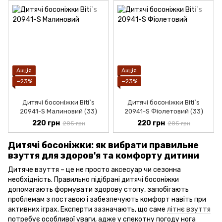
Акція
Акція
−23%
−23%
Дитячі босоніжки Biti`s
Дитячі босоніжки Biti`s
20941-S Малиновий (33)
20941-S Фіолетовий (33)
220 грн
220 грн
285 грн
285 грн
Дитячі босоніжки: як вибрати правильне
взуття для здоров'я та комфорту дитини
Дитяче взуття – це не просто аксесуар чи сезонна
необхідність. Правильно підібрані дитячі босоніжки
допомагають формувати здорову стопу, запобігають
проблемам з поставою і забезпечують комфорт навіть при
активних іграх. Експерти зазначають, що саме
літнє взуття
потребує особливої ​​уваги, адже у спекотну погоду нога