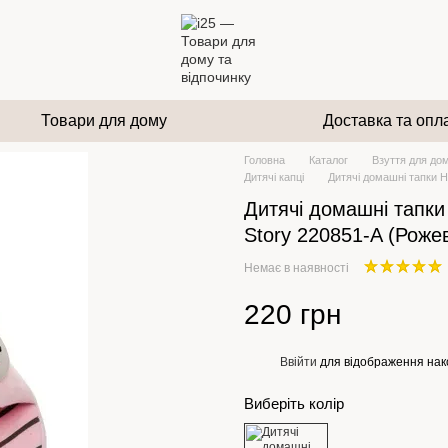
Товари для дому
Доставка та опл
Головна
Каталог
Взуття для дом
Дитячі капці
Дитячі домашні тапки 
Дитячі домашні тапк
Story 220851-A (Роже
Немає в наявності
220 грн
Ввійти
для відображення нак
%
Виберіть колір