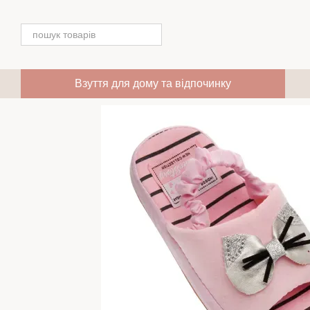
Перейти до основного контенту
Взуття для дому та відпочинку