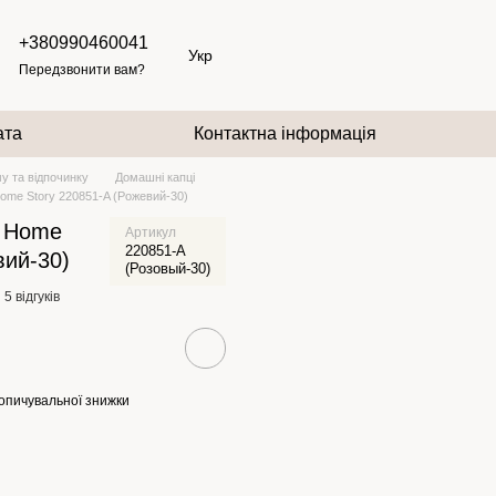
+380990460041
Укр
Передзвонити вам?
ата
Контактна інформація
у та відпочинку
Домашні капці
Home Story 220851-A (Рожевий-30)
и Home
Артикул
220851-A
вий-30)
(Розовый-30)
5 відгуків
опичувальної знижки