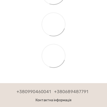
+380990460041
+380689487791
Контактна інформація