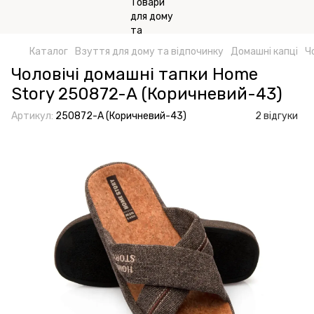
Каталог
Взуття для дому та відпочинку
Домашні капці
Ч
Чоловічі домашні тапки Home
Story 250872-А (Коричневий-43)
Артикул:
250872-А (Коричневий-43)
2 відгуки