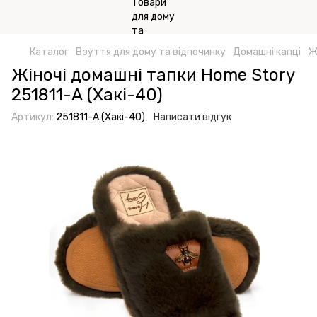
Каталог
Взуття для дому та відпочинку
Домашні капці
Ж
Жіночі домашні тапки Home Story
251811-А (Хакі-40)
Артикул:
251811-А (Хакі-40)
Написати відгук