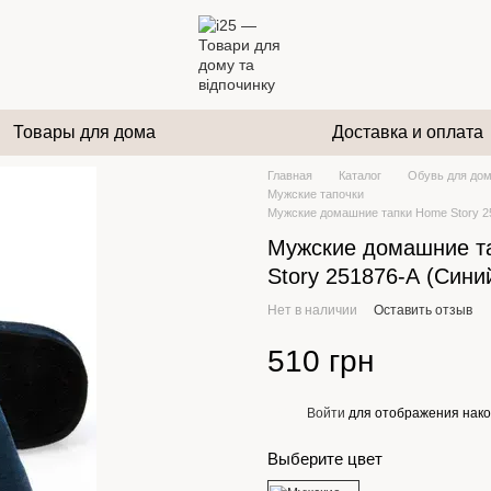
Товары для дома
Доставка и оплата
Главная
Каталог
Обувь для дом
Мужские тапочки
Мужские домашние тапки Home Story 2
Мужские домашние т
Story 251876-А (Сини
Нет в наличии
Оставить отзыв
510 грн
Войти
для отображения нако
%
Выберите цвет