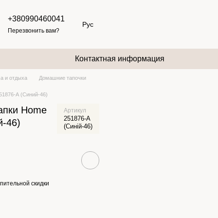
+380990460041
Рус
Перезвонить вам?
Контактная информация
а и отдыха
Домашние тапочки
51876-А (Синий-46)
апки Home
Артикул
251876-А
й-46)
(Синій-46)
пительной скидки