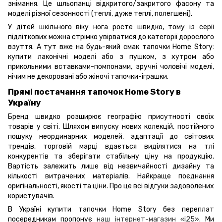
знімання. Це шльопанці відкритого/закритого фасону та
моделі різної сезонності (теплі, дуже теплі, полегшені).
У дітей шкільного віку нога росте швидко, тому із серії
підліткових можна стрімко увірватися до категорії дорослого
взуття. А тут вже на будь-який смак тапочки Home Story:
купити лаконічні моделі або з пушком, з хутром або
прикольними вставками-помпонами, зручні чоловічі моделі,
нічим не декоровані або жіночі тапочки-іграшки.
Прямі постачання тапочок Home Story в
Україну
Бренд швидко розширює географію присутності своїх
товарів у світі. Шляхом випуску нових колекцій, постійного
пошуку неординарних моделей, адаптації до світових
трендів, торговій марці вдається виділятися на тлі
конкурентів та зберігати стабільну ціну на продукцію.
Вартість залежить лише від незвичайності дизайну та
кількості витрачених матеріалів. Найкраще поєднання
оригінальності, якості та ціни. Про це всі відгуки задоволених
користувачів.
В Україні купити тапочки Home Story без переплат
посередникам пропонує
наш інтернет-магазин «i25»
. Ми