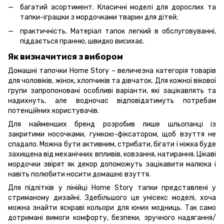
багатий асортимент. Класичні моделі для дорослих та
тапки-іграшки з мордочками тварин для дітей;
практичність. Матеріал тапок легкий в обслуговуванні,
піддається пранню, швидко висихає.
Як визначитися з вибором
Домашні тапочки Home Story – величезна категорія товарів
для чоловіків, жінок, хлопчиків та дівчаток. Для кожної вікової
групи запропоновані особливі варіанти, які зацікавлять та
надихнуть, але водночас відповідатимуть потребам
потенційних користувачів.
Для найменших бренд розробив лише шльопанці із
закритими носочками, гумкою-фіксатором, щоб взуття не
спадало. Можна бути активним, стрибати, бігати і ніжка буде
захищена від механічних впливів, ковзання, натирання. Цікаві
мордочки звірят як декор допоможуть зацікавити малюка і
навіть полюбити носити домашнє взуття.
Для підлітків у лінійці Home Story тапки представлені у
стриманому дизайні. Здебільшого це унісекс моделі, хоча
можна знайти яскраві кольори для юних модниць. Так само
дотримані вимоги комфорту, безпеки, зручного надягання/